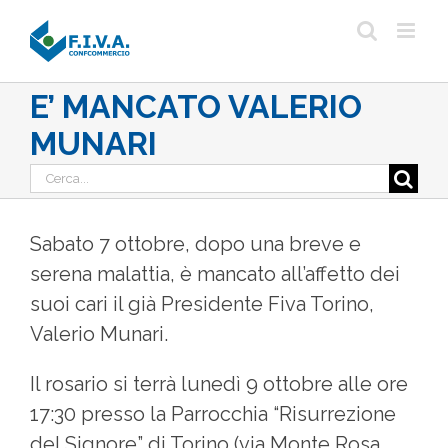
Salta
al
contenuto
E’ MANCATO VALERIO
MUNARI
Cerca
per:
Sabato 7 ottobre, dopo una breve e
serena malattia, è mancato all’affetto dei
suoi cari il già Presidente Fiva Torino,
Valerio Munari.
Il rosario si terrà lunedì 9 ottobre alle ore
17:30 presso la Parrocchia “Risurrezione
del Signore” di Torino (via Monte Rosa