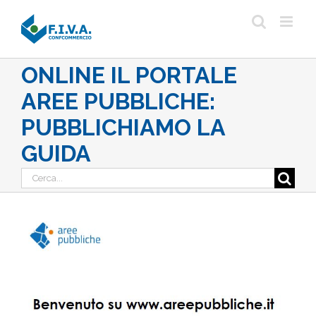
Salta
al
contenuto
ONLINE IL PORTALE
AREE PUBBLICHE:
PUBBLICHIAMO LA
GUIDA
Cerca
per:
Ingrandisci
immagine